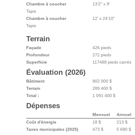
Chambre à coucher
13'2" x 9'
Tapis
Chambre à coucher
12' x 24'10"
Tapis
Terrain
Façade
426 pieds
Profondeur
272 pieds
Superficie
117488 pieds carrés
Évaluation (2026)
Bâtiment
802 000 $
Terrain
289 400 $
Total :
1 091 400 $
Dépenses
Mensuel
Annuel
Coût d'énergie
18 $
213 $
Taxes municipales (2025)
473 $
5 680 $