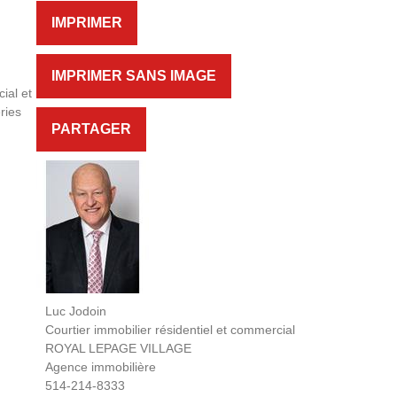
IMPRIMER
IMPRIMER SANS IMAGE
ial et
ries
PARTAGER
Luc Jodoin
Courtier immobilier résidentiel et commercial
ROYAL LEPAGE VILLAGE
Agence immobilière
514-214-8333