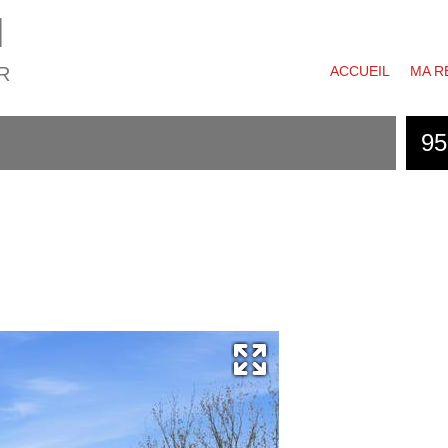
N
R
ACCUEIL
MA R
95