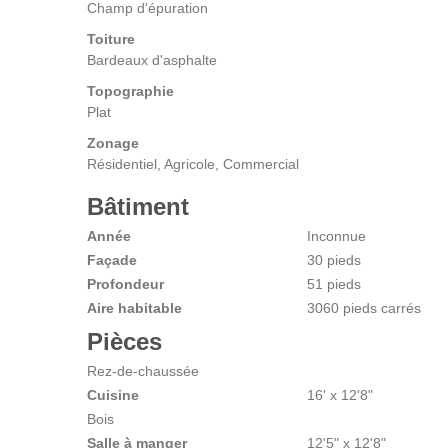
Champ d'épuration
Toiture
Bardeaux d'asphalte
Topographie
Plat
Zonage
Résidentiel, Agricole, Commercial
Bâtiment
Année
Inconnue
Façade
30 pieds
Profondeur
51 pieds
Aire habitable
3060 pieds carrés
Pièces
Rez-de-chaussée
Cuisine
16' x 12'8"
Bois
Salle à manger
12'5" x 12'8"