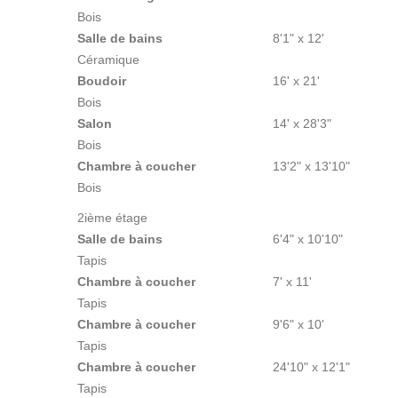
Bois
Salle de bains
8'1" x 12'
Céramique
Boudoir
16' x 21'
Bois
Salon
14' x 28'3"
Bois
Chambre à coucher
13'2" x 13'10"
Bois
2ième étage
Salle de bains
6'4" x 10'10"
Tapis
Chambre à coucher
7' x 11'
Tapis
Chambre à coucher
9'6" x 10'
Tapis
Chambre à coucher
24'10" x 12'1"
Tapis