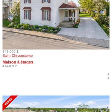
349 000 $
Saint-Chrysostome
Maison à étages
# 14280952
4
1