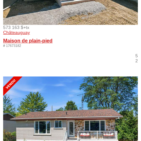
573 163 $
+tx
Châteauguay
Maison de plain-pied
# 17673182
5
2