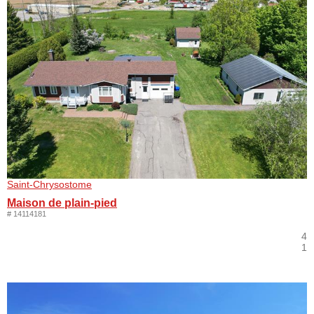
Saint-Chrysostome
Maison de plain-pied
# 14114181
4
1