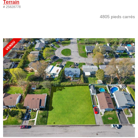
Terrain
# 25828778
4805 pieds carrés