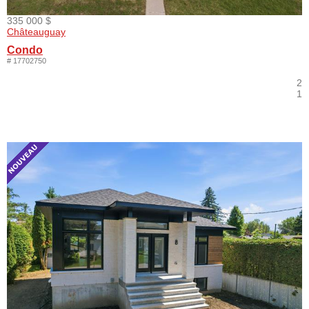
335 000 $
Châteauguay
Condo
# 17702750
2
1