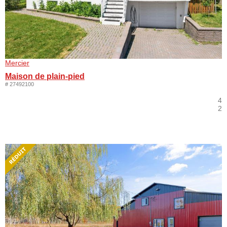
Mercier
Maison de plain-pied
# 27492100
4
2