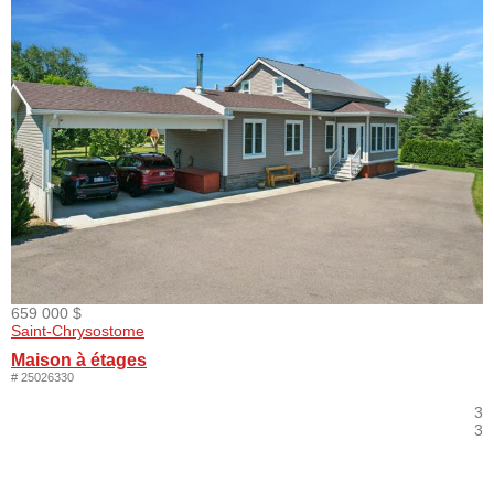
659 000 $
Saint-Chrysostome
Maison à étages
# 25026330
3
3