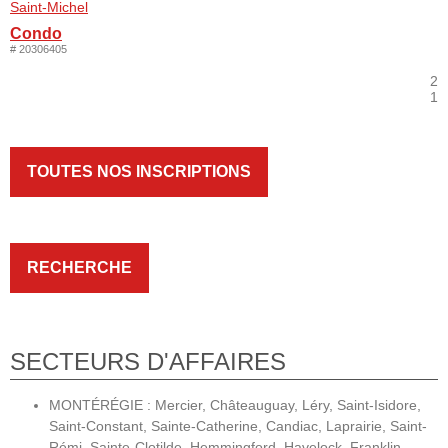
Saint-Michel
Condo
# 20306405
2
1
TOUTES NOS INSCRIPTIONS
RECHERCHE
SECTEURS D'AFFAIRES
MONTÉRÉGIE : Mercier, Châteauguay, Léry, Saint-Isidore,
Saint-Constant, Sainte-Catherine, Candiac, Laprairie, Saint-
Rémi, Sainte-Clotilde, Hemmingford, Havelock, Franklin,