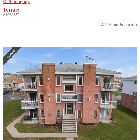
Châteauguay
Terrain
# 9934837
4795 pieds carrés