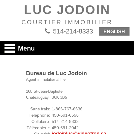
LUC JODOIN
COURTIER IMMOBILIER
514-214-8333
ENGLISH
Menu
Bureau de Luc Jodoin
Agent immobilier affilié
168 St-Jean-Baptiste
Châteauguay, J6K 3B5
Sans frais:
1-866-767-6636
Téléphone:
450-691-6556
Cellulaire:
514-214-8333
Télécopieur:
450-691-2042
jodoinluc@videotron.ca